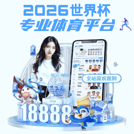
立即注册
pg电子网站
带您畅享全球体
育盛事
专业平台，数据精准，
高清直播
覆盖热门体育项
目。
聚焦足球、篮球、电竞等赛事，
每日内容实时更
新
。
极速访问
下载APP