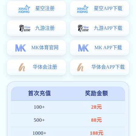
曼联全力推动拉什福德转会巴
萨坚持希望再次租借球员
2026-06-12 16:33
36 次阅读
首页
/
体育看点
近期，曼联全力推动拉什福德的转会事宜，引发了广
泛的关注。作为球队的重要前锋，拉什福德在曼联的
表现备受瞩目，而巴萨则希望能够再次租借这位年轻
天才。本文将从四个方面详细分析这一转会动态，包
括拉什福德在曼联的表现与价值、巴萨对租借的期
望、两队之间的谈判进展以及此事件对未来转会市场
可能产生的影响。通过这些角度，我们将全面了解这
一重要转会背后的复杂因素。