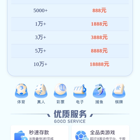
1、拉什福德在曼联的表现与价值
拉什福德自青训系统走出以来，一直是曼联的重要一
员。他在场上的速度和技术，使他成为了对手防线的
一大威胁。在过去几个赛季中，他不仅贡献了大量进
球，还为球队创造了无数机会，这使得他的市场价值
不断攀升。
尽管如此，拉什福德也经历过起伏不定的状态。上赛
季，由于伤病和战术安排，他未能保持稳定的表现。
这让一些球迷开始对他的未来产生疑虑。然而，曼联
依然看重他在团队中的潜力与影响力，因此对于他的
转会问题十分谨慎。
此外，拉什福德还具备较强的人气和商业价值。他作