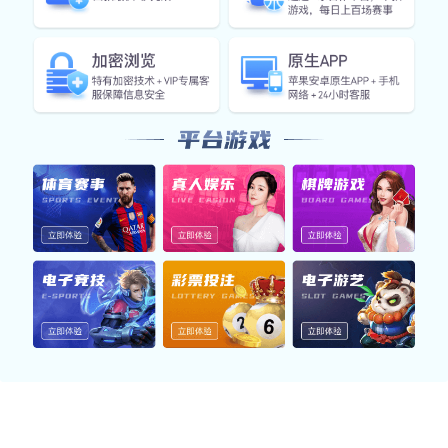
攻，但依旧无法有效限制云南师大的得分。尤其是在
快攻环节，云南队总能利用对方失误轻松完成得分。
下半场开始后，云南师大的优势愈发明显，在陈昱豪
等核心球员的带领下，他们持续扩大领先优势。最
终，以116:70的大比分锁定胜局，展现出强劲实力，
也给观众留下了深刻印象。
2、陈昱豪全面发挥
作为本场比赛最为耀眼的球员之一，陈昱豪无疑成为
胜利的重要功臣。他在整场比赛中的表现可谓全面，
不仅贡献了高分，还在助攻和防守端给予球队极大支
持。他全场拿下30分，并且有多次关键助攻，让队友
们能够轻松完成得分。