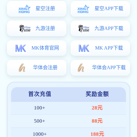
云南师大轻取山西师大陈昱豪
全能表现助球队取得46分大
胜
2026-06-18 11:54
38 次阅读
首页
/
体育看点
在最近的一场篮球比赛中，云南师范大学以绝对的优
势战胜了山西师范大学，最终取得了46分的巨大胜
利。这场比赛不仅展示了云南师大的团队实力，更凸
显了球队核心球员陈昱豪的全能表现。他在比赛中无
论是得分、助攻还是防守，都展现出了极高的水平，
为球队赢得这场胜利立下赫赫战功。通过分析这场比
赛，我们将从四个方面进行详细阐述，包括比赛过