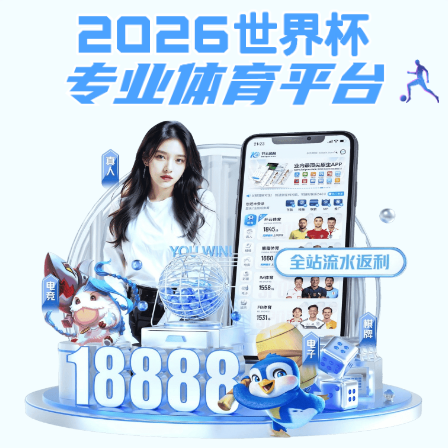
立即注册
pg电子网站
带您畅享全球体
育盛事
专业平台，数据精准，
高清直播
覆盖热门体育项
目。
聚焦足球、篮球、电竞等赛事，
每日内容实时更
新
。
极速访问
下载APP