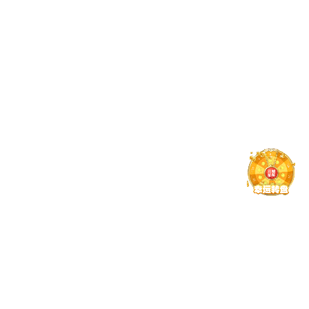
特别是在第二节与第三节交替阶段，他几次通过精准
传球帮助队友找到空位机会，使得整个球队打出了流
畅而富有攻击性的进攻体系。此外，他在防守端也积
极拼抢，不断干扰对方投篮，为球队稳固后防线提供
保障。这种全能型选手在关键时刻能够引领全队，将
士气推向高潮。
值得一提的是，他不仅是一名优秀的得分手，更是一
位出色的领导者。在赛后采访中，可以看出他对于团
队合作的重要性有着清晰认识，并表示希望继续提升
自己的能力，以更好地服务于球队。
3、球队整体配合默契
除了陈昱豪个人之外，本场比赛中云南师大的整体配
合同样值得称道。所有球员都能积极参与到进攻和防