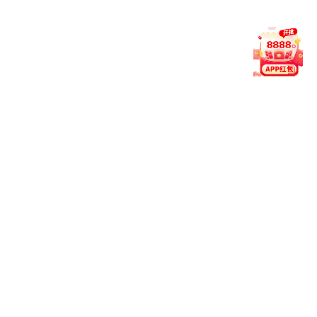
比赛当中，为争取更多胜利奠定基础。
4、未来展望与挑战
虽然此次获得了一场令人满意的大胜，但对于云南师
大来说，这并不是终点，而是一个新的起点。在接下
来的赛季里，他们还将面临许多强劲对手，需要保持
警惕，以应对各种不同风格的挑战。如何持续保持状
态，并解决自身可能存在的问题，将是教练组需要思
考的重要课题。
此外，对于年轻球员而言，这样一场精彩纷呈的胜利
也是一种激励。他们可以借此机会汲取经验，提高技
战术水平，从而逐步成长为能够承担重任的新生力
量。而老将们则需要承担起传帮带作用，引导年轻人
更快适应高强度竞争环境，共同推动团队发展。