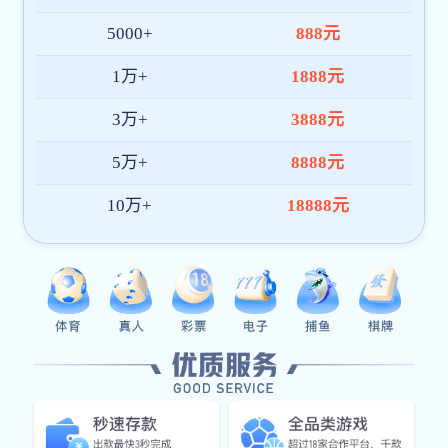
与安排、拉练地点的选择及预期效果，以及对新赛季
展望与期待。
1、集结背景与意义
罗马队在7月13日的集结，不仅是一个简单的集合，
更是承载着全队上下对未来新赛季美好期盼的重要时
刻。在经历了上一个不尽如人意的赛季后，球队迫切
需要重新整合资源，以便更好地迎接新的挑战。此次
集结为球队提供了一个重新审视自我的机会，让每位
球员都能明确自己的职责和目标。
此外，这次集结也反映出俱乐部管理层对于球队建设
的新思路。在转会市场上，罗马队积极引援，加强了
各个位置上的竞争力。通过这种方式，教练组能够更
好地评估球员之间的配合情况，并根据实际表现做出