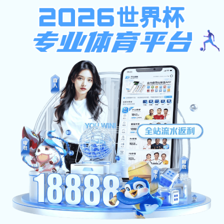
立即注册
pg电子网站
带您畅享全球体
育盛事
专业平台，数据精准，
高清直播
覆盖热门体育项
目。
聚焦足球、篮球、电竞等赛事，
每日内容实时更
新
。
极速访问
下载APP