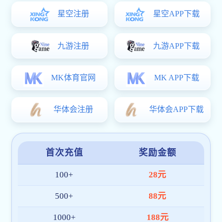
葡萄牙媒体报道葡体承诺帕利
尼亚担任队长家人也支持他重
返里斯本
2026-06-29 03:12
46 次阅读
首页
/
体育看点
近日，葡萄牙媒体报道称，葡萄牙体育俱乐部（简称
“葡体”）承诺将帕利尼亚任命为球队的新队长，这一
决定得到了他家人的全力支持。帕利尼亚在过去的赛
季中表现出色，他的领导能力和技术水平都得到了广
泛认可。为了能够重返里斯本，帕利尼亚不仅希望能
得到俱乐部的信任，还希望家人也能理解他的职业选
择。在这篇文章中，我们将从四个方面详细探讨这一