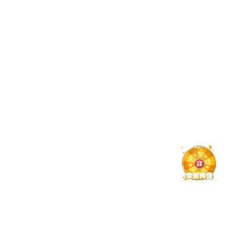
队稳固后防线。
随着时间推移，帕利尼亚逐渐成为更衣室中的核心人
物。他不仅能够通过自身表现激励队友，还经常主动
承担起调解矛盾及沟通信息的重要角色。因此，当俱
乐部考虑新任队长人选时，大家纷纷认为帕利尼亚无
疑是最合适的人选之一。
除了技术层面之外，帕利尼亚的人格魅力也使他受到
大家喜爱。他待人真诚，与每位队友建立了良好的关
系。在关键时刻，他总能鼓舞士气，引领球队走向胜
利，这种领导能力正是他成为队长的重要原因之一。
3、家庭与职业生涯
在追求事业成功的同时，家庭对每位运动员来说都是
无比重要的一部分。对于帕利尼亚而言，他一直以来