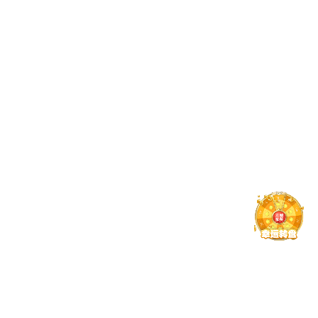
他的技术特点鲜明，无论是在控球、传球还是射门方
面，都有着不俗的表现。此外，他具有很强的学习能
力和适应能力，这使得他能快速融入新的战术体系。
正因如此，各大俱乐部都对他表达出了浓厚兴趣，而
米兰则是其中最为坚定的一方。
值得注意的是，伊劳拉并不仅仅是一位优秀运动员，
他也十分注重自身形象及社会责任感。他常常参与公
益活动，用自己的影响力去帮助那些需要帮助的人，
这样的人格魅力也让他更容易被像米兰这样的传统豪
门所青睐。
3、共识达成原因分析
米兰与伊劳拉之间之所以能够达成积极共识，有多方
面因素共同作用。一方面，双方对于合作前景有着清