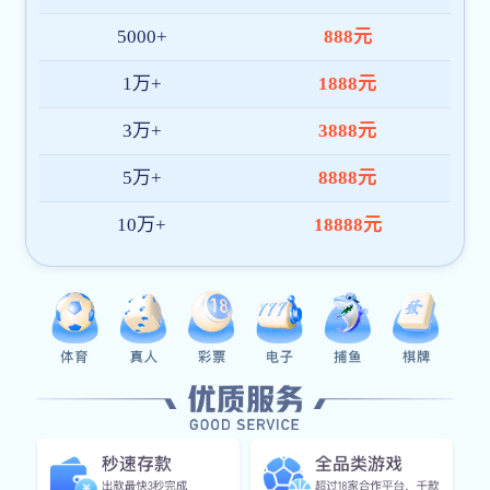
一事件背后的深层次意义。
1、米兰转会策略解析
近年来，AC米兰在转会市场上逐渐形成了自己的独特
策略。在引援时，他们不仅注重球员的能力，更加关
注球员的潜力与适应性。这种策略使得团队在保持竞
争力的同时，也为未来的发展奠定了基础。此次与伊
劳拉的谈判，就是在这一战略框架下进行的一次重要
尝试。
为了加强球队实力，米兰管理层始终把握市场动态，
希望能够引进具备高潜力和优秀表现的年轻球员。通
过分析过去几个赛季的数据，管理层认为伊劳拉是一
名符合他们需求的人选。他出色的技术能力和良好的
场上意识，使得他成为了球队提升战斗力的重要候选