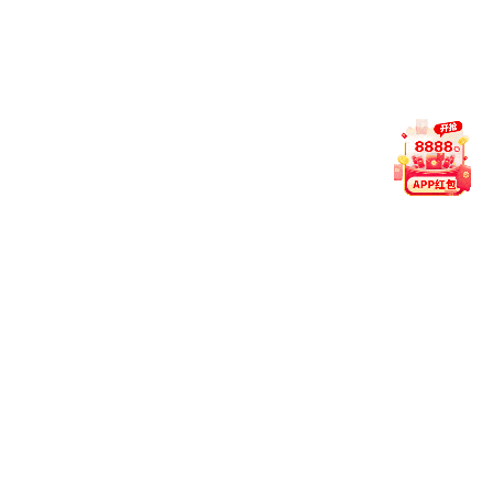
4、决策延迟的重要性
尽管已经取得初步共识，但伊劳拉仍表示需要更多时
间来做出最终决定。这一举动并非草率之举，而是经
过深思熟虑后的选择。在面对这样重大的人生抉择
时，每一个细节都值得认真考量，包括球队文化、训
练环境以及未来发展机会等因素。
此外，由于当今足球环境瞬息万变，新兴力量不断崛
起，这使得每位年轻球员都必须谨慎选择自己的归
宿。如果仓促做出决定，很可能导致未来的发展受
限，因此给自己留足时间反复权衡利弊，是极其重要
的一步。
最后，这段等待期也为双方提供了更大的灵活性，使