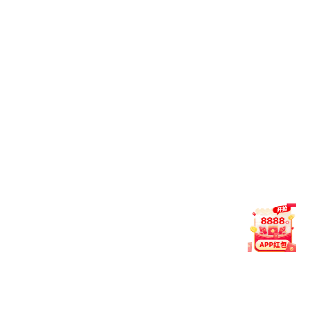
扩大销售份额。
另一个值得关注的是促销活动。在特定节假日或赛事
期间，可以推出限时折扣或捆绑销售等活动，提高消
费者购买决策速度，同时增加用户粘性。例如，与知
名运动员合作，通过他们来推广特定款式，再结合适
当折扣，无疑会提升整体销量，并加强品牌与运动员
之间深厚关系。
4、品牌形象重塑
当今时代，一个强大的品牌形象能够有效提升企业在
市场中的地位。面对诸如阿迪达斯等强劲对手，耐克
需要不断更新自身形象，以维持其行业领导者位置。
一方面，可通过社交媒体平台加强与粉丝互动，使其
更贴近年轻人的生活方式；另一方面，通过赞助大型