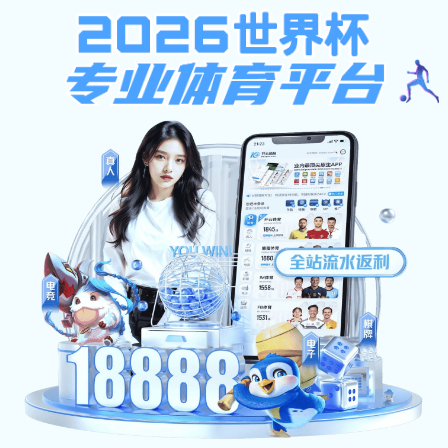
立即注册
pg电子网站
带您畅享全球体
育盛事
专业平台，数据精准，
高清直播
覆盖热门体育项
目。
聚焦足球、篮球、电竞等赛事，
每日内容实时更
新
。
极速访问
下载APP