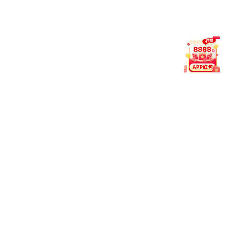
4、提升攻击效率的方法
为了能够在接下来的比赛中取得胜利，提高攻击效率
势在必行。一方面，可以考虑引入更多技术型球员，
以增加突破与传切配合中的灵活性，让整个进攻体系
变得更加立体。而另一方面，也可以强化训练，以提
高前锋们在禁区内把握机会的能力，使他们能够更加
果断地做出决策。
此外，加强心理素质培养同样至关重要。当球队遭遇
逆境或者面对强劲敌人时，要学会冷静应对，而不是
急于求成。在这种情况下，一定要保持足够清醒头脑
去寻找破局之法，有效利用每一次反击或定位球机
会，从而提升整体打击力度。